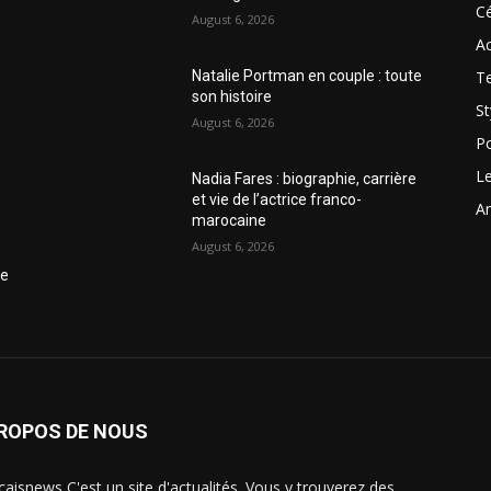
Cé
August 6, 2026
Ac
T
Natalie Portman en couple : toute
son histoire
St
August 6, 2026
Po
Le
Nadia Fares : biographie, carrière
et vie de l’actrice franco-
Am
marocaine
August 6, 2026
ce
PROPOS DE NOUS
caisnews C'est un site d'actualités. Vous y trouverez des