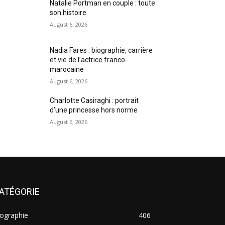
Natalie Portman en couple : toute
son histoire
August 6, 2026
Nadia Fares : biographie, carrière
et vie de l’actrice franco-
marocaine
August 6, 2026
Charlotte Casiraghi : portrait
d’une princesse hors norme
August 6, 2026
ATÉGORIE
ographie
406