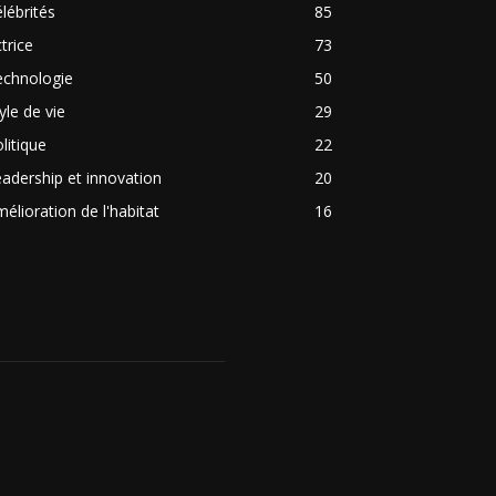
lébrités
85
trice
73
echnologie
50
yle de vie
29
litique
22
adership et innovation
20
élioration de l'habitat
16