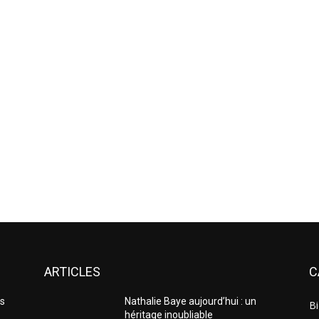
ARTICLES
C
es
Nathalie Baye aujourd’hui : un
Bi
héritage inoubliable