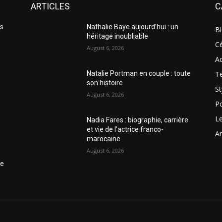
ARTICLES
C
es
Nathalie Baye aujourd’hui : un
Bi
héritage inoubliable
Cé
August 6, 2026
Ac
T
Natalie Portman en couple : toute
son histoire
St
August 6, 2026
Po
Le
Nadia Fares : biographie, carrière
et vie de l’actrice franco-
Am
marocaine
August 6, 2026
ce