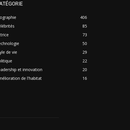
ATÉGORIE
ographie
406
lébrités
85
trice
73
echnologie
50
yle de vie
29
litique
22
adership et innovation
20
élioration de l'habitat
16