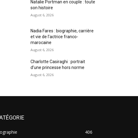
Natalie Portman en couple : toute
son histoire
August 6, 2026
Nadia Fares : biographie, carrière
et vie de l’actrice franco-
marocaine
August 6, 2026
Charlotte Casiraghi : portrait
d’une princesse hors norme
August 6, 2026
ATÉGORIE
ographie
406