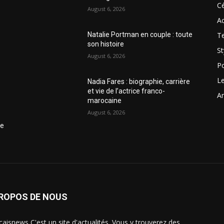
Cé
August 6, 2026
Ac
T
Natalie Portman en couple : toute
son histoire
St
August 6, 2026
Po
Le
Nadia Fares : biographie, carrière
et vie de l’actrice franco-
Am
marocaine
August 6, 2026
ce
PROPOS DE NOUS
caisnews C'est un site d'actualités. Vous y trouverez des