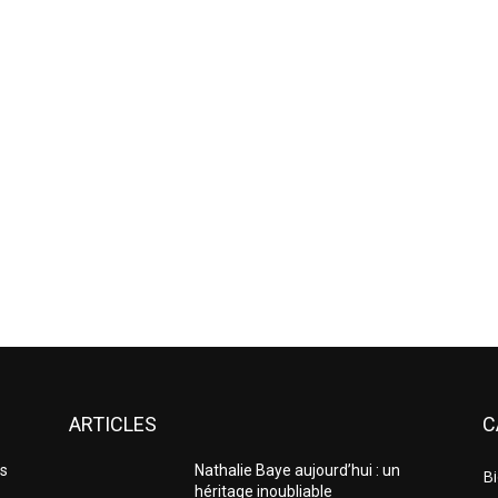
ARTICLES
C
es
Nathalie Baye aujourd’hui : un
Bi
héritage inoubliable