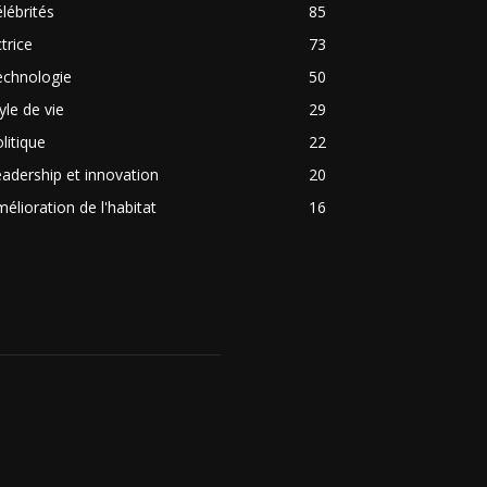
lébrités
85
trice
73
echnologie
50
yle de vie
29
litique
22
adership et innovation
20
élioration de l'habitat
16