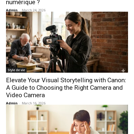
numérique ?
Admin
-
March 24, 2026
Style de vie
Elevate Your Visual Storytelling with Canon:
A Guide to Choosing the Right Camera and
Video Camera
Admin
-
March 16, 2026