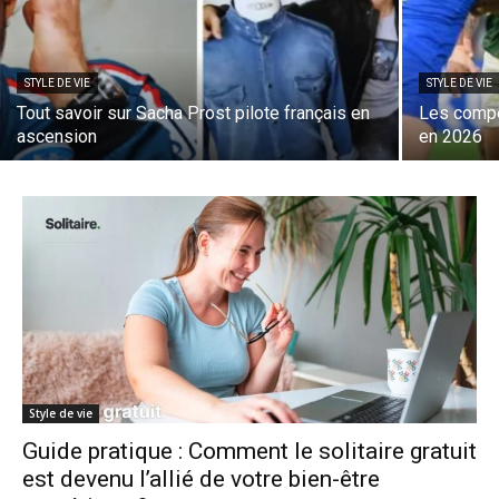
STYLE DE VIE
STYLE DE VIE
Tout savoir sur Sacha Prost pilote français en
Les compé
ascension
en 2026
Style de vie
Guide pratique : Comment le solitaire gratuit
est devenu l’allié de votre bien-être