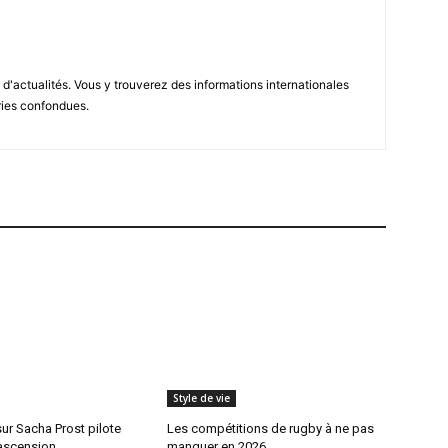
d'actualités. Vous y trouverez des informations internationales
ries confondues.
Style de vie
sur Sacha Prost pilote
Les compétitions de rugby à ne pas
 ascension
manquer en 2026