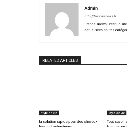
Admin
http://francaisnews.fr
Francaisnews C'est un site 
actualisées, toutes catégo
RELATED ARTICLES
Style de vie
Style de vie
la solution rapide pour des cheveux
Tout savoir 
longs et volumineux
français en