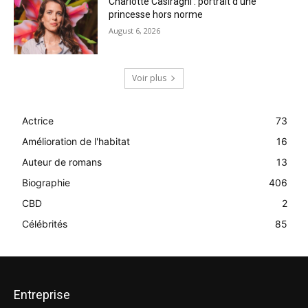
Charlotte Casiraghi : portrait d’une
princesse hors norme
August 6, 2026
Voir plus
Actrice
73
Amélioration de l'habitat
16
Auteur de romans
13
Biographie
406
CBD
2
Célébrités
85
Entreprise