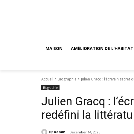
MAISON
AMÉLIORATION DE L’HABITAT
Accueil
Biographie
Julien Gracq : l’écrivain secret q
Biographie
Julien Gracq : l’éc
redéfini la littérat
By
Admin
December 14, 2025