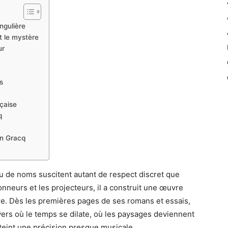
ingulière
t le mystère
ur
s
nçaise
q
en Gracq
 peu de noms suscitent autant de respect discret que
honneurs et les projecteurs, il a construit une œuvre
e. Dès les premières pages de ses romans et essais,
vers où le temps se dilate, où les paysages deviennent
tteint une précision presque musicale.