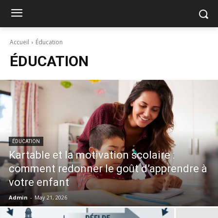
Accueil
Éducation
ÉDUCATION
ÉDUCATION
Kartable et la motivation scolaire :
comment redonner le goût d’apprendre à
votre enfant
Admin
-
May 21, 2026