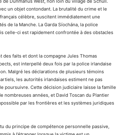
té de Dunmanus West, non loin du village de Schull.
vec un objet contondant. La brutalité du crime et le
r français célèbre, suscitent immédiatement une
és de la Manche. La Garda Síochána, la police
is celle-ci est rapidement confrontée à des obstacles
nt des faits et dont la compagne Jules Thomas
ts, est interpellé deux fois par la police irlandaise
ion. Malgré les déclarations de plusieurs témoins
artiels, les autorités irlandaises estiment ne pas
poursuivre. Cette décision judiciaire laisse la famille
 de nombreuses années, et David Toscan du Plantier
possible par les frontières et les systèmes juridiques
vertu du principe de compétence personnelle passive,
mmis à l’étranger lorsque la victime est un