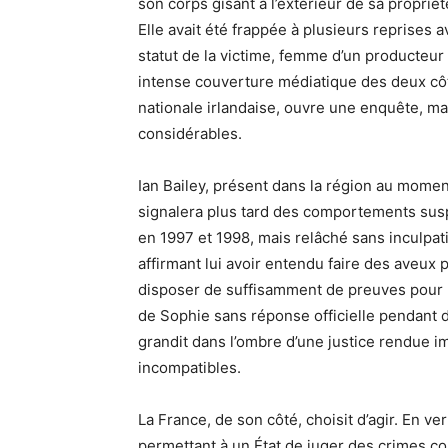
son corps gisant à l’extérieur de sa proprié
Elle avait été frappée à plusieurs reprises a
statut de la victime, femme d’un producteu
intense couverture médiatique des deux côt
nationale irlandaise, ouvre une enquête, ma
considérables.
Ian Bailey, présent dans la région au mome
signalera plus tard des comportements suspec
en 1997 et 1998, mais relâché sans inculpat
affirmant lui avoir entendu faire des aveux p
disposer de suffisamment de preuves pour le 
de Sophie sans réponse officielle pendant
grandit dans l’ombre d’une justice rendue im
incompatibles.
La France, de son côté, choisit d’agir. En 
permettant à un État de juger des crimes co