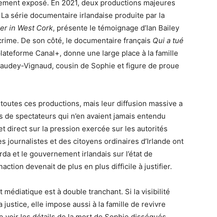
èrement exposé. En 2021, deux productions majeures
. La série documentaire irlandaise produite par la
er in West Cork
, présente le témoignage d’Ian Bailey
 crime. De son côté, le documentaire français
Qui a tué
 plateforme Canal+, donne une large place à la famille
Baudey-Vignaud, cousin de Sophie et figure de proue
 toutes ces productions, mais leur diffusion massive a
ns de spectateurs qui n’en avaient jamais entendu
t direct sur la pression exercée sur les autorités
es journalistes et des citoyens ordinaires d’Irlande ont
a et le gouvernement irlandais sur l’état de
action devenait de plus en plus difficile à justifier.
médiatique est à double tranchant. Si la visibilité
a justice, elle impose aussi à la famille de revivre
 voir les détails de la mort de Sophie disséqués