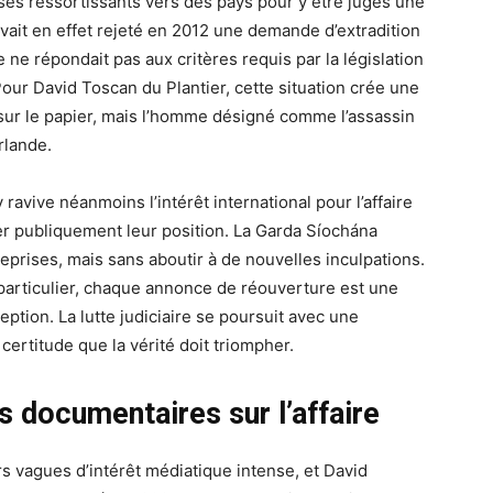
 de ses ressortissants vers des pays pour y être jugés une
vait en effet rejeté en 2012 une demande d’extradition
e ne répondait pas aux critères requis par la législation
ur David Toscan du Plantier, cette situation crée une
 sur le papier, mais l’homme désigné comme l’assassin
rlande.
avive néanmoins l’intérêt international pour l’affaire
uer publiquement leur position. La Garda Síochána
reprises, mais sans aboutir à de nouvelles inculpations.
 particulier, chaque annonce de réouverture est une
ption. La lutte judiciaire se poursuit avec une
 certitude que la vérité doit triompher.
s documentaires sur l’affaire
rs vagues d’intérêt médiatique intense, et David