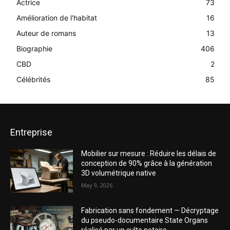
Actrice
73
Amélioration de l'habitat
16
Auteur de romans
13
Biographie
406
CBD
2
Célébrités
85
Entreprise
Mobilier sur mesure : Réduire les délais de
conception de 90% grâce à la génération
3D volumétrique native
May 9, 2026
Fabrication sans fondement — Décryptage
du pseudo-documentaire State Organs