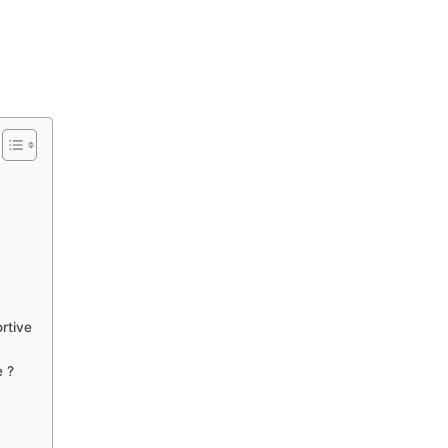
rtive
e ?