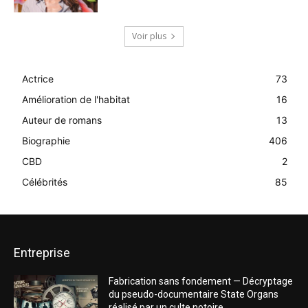
Voir plus
Actrice
73
Amélioration de l'habitat
16
Auteur de romans
13
Biographie
406
CBD
2
Célébrités
85
Entreprise
Fabrication sans fondement — Décryptage
du pseudo-documentaire State Organs
réalisé par un culte notoire