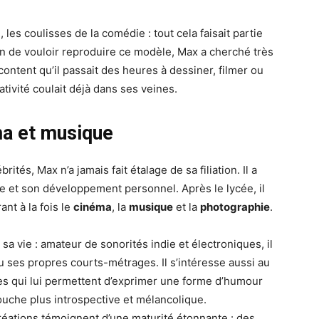
 les coulisses de la comédie : tout cela faisait partie
in de vouloir reproduire ce modèle, Max a cherché très
content qu’il passait des heures à dessiner, filmer ou
tivité coulait déjà dans ses veines.
ma et musique
tés, Max n’a jamais fait étalage de sa filiation. Il a
e et son développement personnel. Après le lycée, il
ant à la fois le
cinéma
, la
musique
et la
photographie
.
a vie : amateur de sonorités indie et électroniques, il
 ses propres courts-métrages. Il s’intéresse aussi au
s qui lui permettent d’exprimer une forme d’humour
ouche plus introspective et mélancolique.
éations témoignent d’une maturité étonnante : des