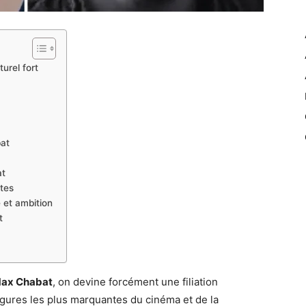
urel fort
bat
at
stes
 et ambition
t
ax Chabat
, on devine forcément une filiation
 figures les plus marquantes du cinéma et de la