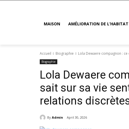
MAISON
AMÉLIORATION DE L’HABITAT
Accueil
Biographie
Lola Dewaere compagnon : ce que
Biographie
Lola Dewaere comp
sait sur sa vie se
relations discrète
By
Admin
April 30, 2026